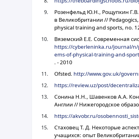
https://theboardingschools.ru/blo
Розенфельд Ю.Н., Рощупкин Г.В
в Великобритании // Pedagogics, 
physical training and sports, no. 1
Вяземский Е.Е. Современная си
https://cyberleninka.ru/journal/n
ems-of-physical-training-and-spor
. - 2010
Ofsted.
http://www.gov.uk/govern
https://review.uz/post/decentrali
Сонина Н.Н., Шавенков А.А. Ко
Англии // Нижегородское образо
https://akvobr.ru/osobennosti_sis
Стаховец Т. Д. Некоторые аспе
учащихся: опыт Великобритании