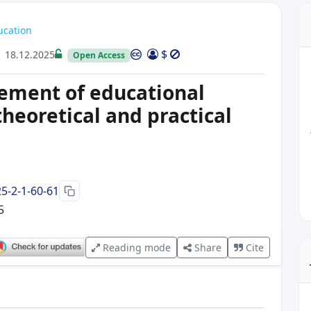
ducation
$
18.12.2025
Open Access
in
ement of educational
theoretical and practical
5-2-1-60-61
5
Reading mode
Share
Cite