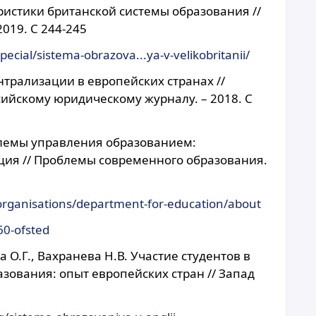
ристики британской системы образования //
019. С 244-245
pecial/sistema-obrazova...ya-v-velikobritanii/
нтрализации в европейских странах //
ийскому юридическому журналу. – 2018. С
блемы управления образованием:
ция // Проблемы современного образования.
rganisations/department-for-education/about
60-ofsted
 О.Г., Вахранева Н.В. Участие студентов в
зования: опыт европейских стран // Запад