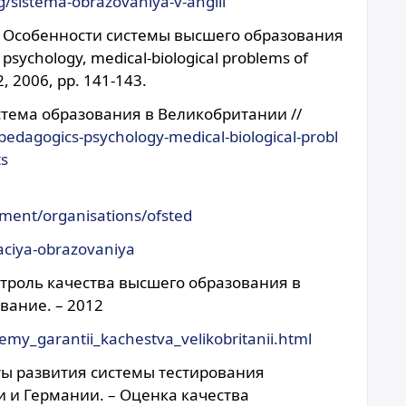
g/sistema-obrazovaniya-v-anglii
. Особенности системы высшего образования
psychology, medical-biological problems of
2, 2006, pp. 141-143.
стема образования в Великобритании //
/pedagogics-psychology-medical-biological-probl
ts
ment/organisations/ofsted
zaciya-obrazovaniya
нтроль качества высшего образования в
вание. – 2012
temy_garantii_kachestva_velikobritanii.html
кты развития системы тестирования
 и Германии. – Оценка качества