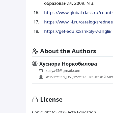
образования, 2009, N 3.
https://www.global-class.ru/countr
https://www.i-l.ru/catalog/sredne
https://get-edu.kz/shkoly-v-anglii/
About the Authors
Хуснора Норкобилова
xusya45@gmail.com
a:1:{s:5:"en_US";s:95:"Ташкентский 
License
Copyright (c) 2025 Acta Education