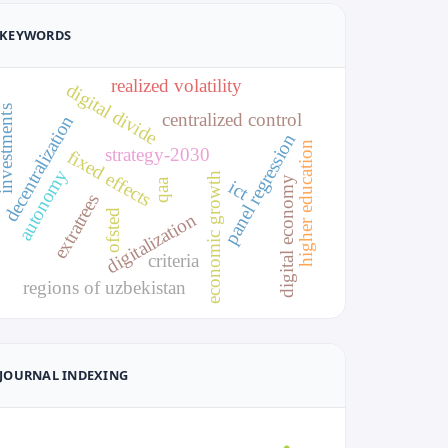
KEYWORDS
realized volatility
digital divide
vestments
centralized control
decentralization
panel regression
higher education
strategy-2030
fixed effects
autonomy
economic growth
digital economy
qaa
ict
extratrees
ofsted
digitalization
criteria
regions of uzbekistan
JOURNAL INDEXING